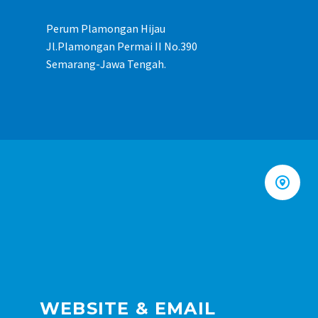
Perum Plamongan Hijau
Jl.Plamongan Permai II No.390
Semarang-Jawa Tengah.


WEBSITE & EMAIL