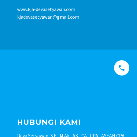
www.kja-devasetyawan.com
kjadevasetyawan@gmail.com


HUBUNGI KAMI
Deva Setyawan, S.E., M.Ak., AK., CA., CPA., ASEAN CPA.