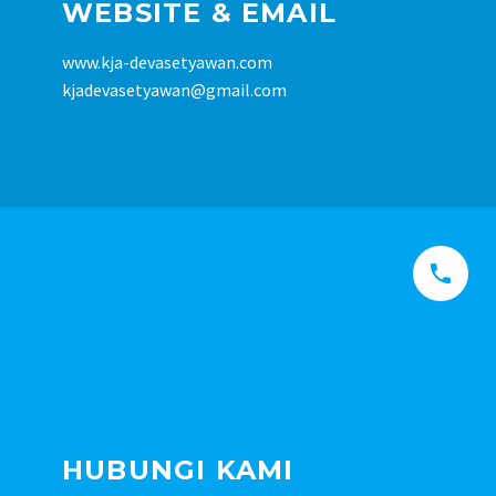
WEBSITE & EMAIL
www.kja-devasetyawan.com
kjadevasetyawan@gmail.com


HUBUNGI KAMI