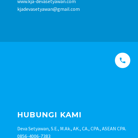
www.kja-devasetyawan.com
kjadevasetyawan@gmail.com


HUBUNGI KAMI
Deva Setyawan, S.E., M.Ak., AK., CA., CPA., ASEAN CPA.
0856-4006-7383