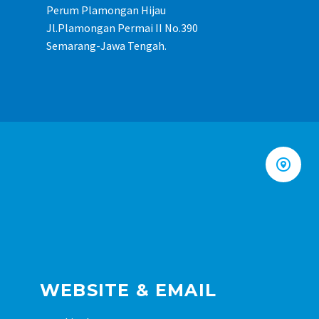
Perum Plamongan Hijau
Jl.Plamongan Permai II No.390
Semarang-Jawa Tengah.


WEBSITE & EMAIL