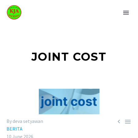
JOINT COST


By deva setyawan
BERITA
10 June 2026