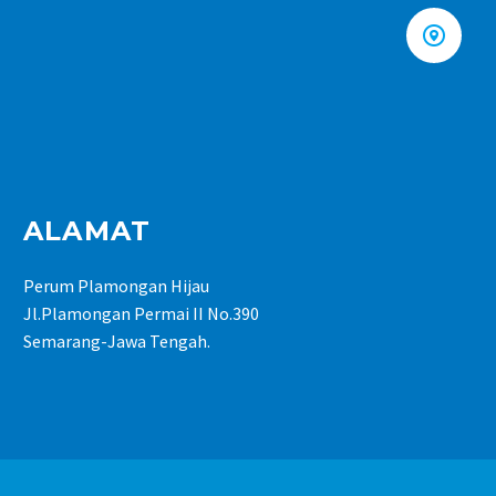


ALAMAT
Perum Plamongan Hijau
Jl.Plamongan Permai II No.390
Semarang-Jawa Tengah.