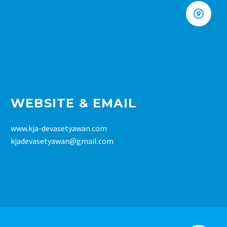


WEBSITE & EMAIL
www.kja-devasetyawan.com
kjadevasetyawan@gmail.com