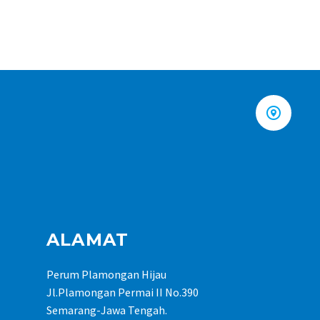


ALAMAT
Perum Plamongan Hijau
Jl.Plamongan Permai II No.390
Semarang-Jawa Tengah.