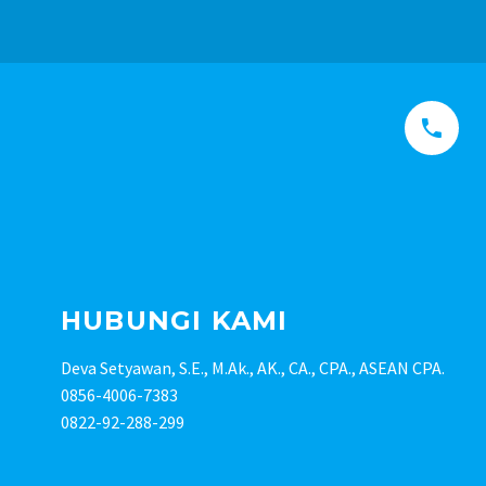


HUBUNGI KAMI
Deva Setyawan, S.E., M.Ak., AK., CA., CPA., ASEAN CPA.
0856-4006-7383
0822-92-288-299