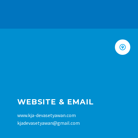


WEBSITE & EMAIL
www.kja-devasetyawan.com
kjadevasetyawan@gmail.com