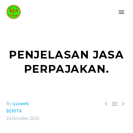
PENJELASAN JASA
PERPAJAKAN.



By
izzaweb
BERITA
23 October 2015