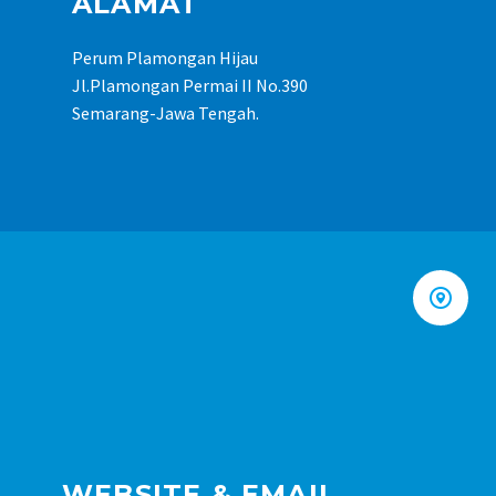
ALAMAT
Perum Plamongan Hijau
Jl.Plamongan Permai II No.390
Semarang-Jawa Tengah.


WEBSITE & EMAIL