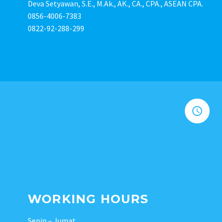
Deva Setyawan, S.E., M.Ak., AK., CA., CPA., ASEAN CPA.
0856-4006-7383
0822-92-288-299


WORKING HOURS
Senin – Jumat