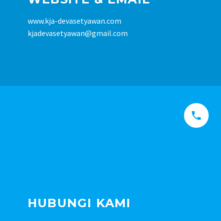
www.kja-devasetyawan.com
kjadevasetyawan@gmail.com


HUBUNGI KAMI