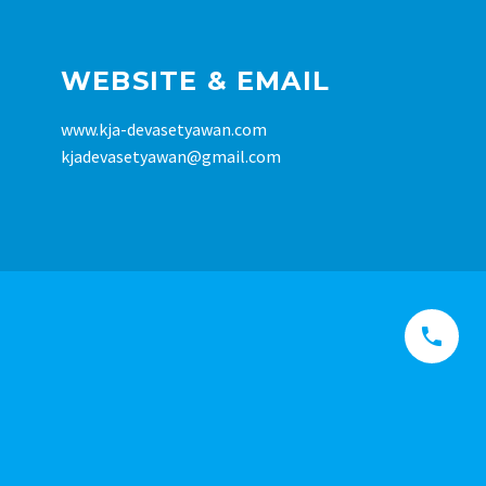
WEBSITE & EMAIL
www.kja-devasetyawan.com
kjadevasetyawan@gmail.com

