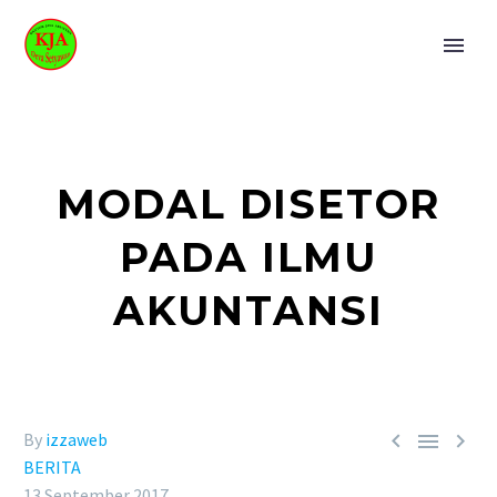
MODAL DISETOR
PADA ILMU
AKUNTANSI



By
izzaweb
BERITA
13 September 2017