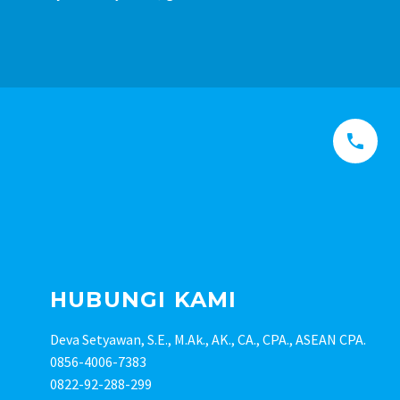


HUBUNGI KAMI
Deva Setyawan, S.E., M.Ak., AK., CA., CPA., ASEAN CPA.
0856-4006-7383
0822-92-288-299