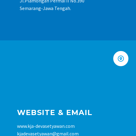
Jl.Plamongan Permai II No.390
Semarang-Jawa Tengah.


WEBSITE & EMAIL
www.kja-devasetyawan.com
kjadevasetyawan@gmail.com